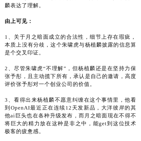
麟表达了理解。
由上可见：
1、关于月之暗面成立的合法性，细节上存在瑕疵，
本质上没有分歧，这个朱啸虎与杨植麟披露的信息算
是个交叉印证。
2、尽管朱啸虎“不理解”，但杨植麟还是在坚持力保
张予彤，且主动揽下所有，承认是自己的邀请，高度
评价张予彤对一个创业公司的价值。
3、看得出来杨植麟不愿意纠缠在这个事情里，他看
到OpenAI最近正在连续12天发新品，大洋彼岸的其
他ai巨头也在各种升级发布，而月之暗面现在不得不
将巨大的精力放在这种是非之中，能get到这位技术
极客的疲惫感。