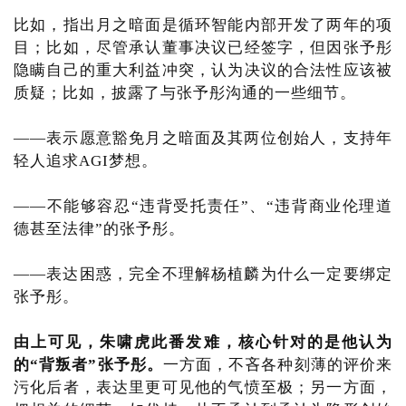
比如，指出月之暗面是循环智能内部开发了两年的项
目；比如，尽管承认董事决议已经签字，但因张予彤
隐瞒自己的重大利益冲突，认为决议的合法性应该被
质疑；比如，披露了与张予彤沟通的一些细节。
——表示愿意豁免月之暗面及其两位创始人，支持年
轻人追求AGI梦想。
——不能够容忍“违背受托责任”、“违背商业伦理道
德甚至法律”的张予彤。
——表达困惑，完全不理解杨植麟为什么一定要绑定
张予彤。
由上可见，朱啸虎此番发难，核心针对的是他认为
的“背叛者”张予彤。
一方面，不吝各种刻薄的评价来
污化后者，表达里更可见他的气愤至极；另一方面，