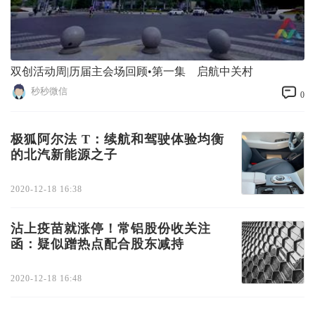
双创活动周|历届主会场回顾•第一集 启航中关村
秒秒微信
0
极狐阿尔法 T：续航和驾驶体验均衡
的北汽新能源之子
2020-12-18 16:38
沾上疫苗就涨停！常铝股份收关注
函：疑似蹭热点配合股东减持
2020-12-18 16:48