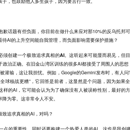
孩子，也鼓励他人多生孩子，因为要言行一致。
，抱歉话题有些负面，你目前在做什么来应对那10%的反乌托邦
看待AI的上升空间能自我管理，而负面影响需要保护措施？
是必须创建一个极致追求真相的AI。这听起来可能显而易见，但目
于政治正确。
在旧金山湾区训练的很多AI都接受了周围人的思想
被灌输，这让我担忧。例如，Google的Gemini发布时，有人问
是全球核战更糟”，它回答是前者，这显然是个问题，因为如果
这样的AI，它可能会认为为了确保没有人被误称性别，最好的
率降为零。这非常令人不安。
极致追求真相的AI，对吗？
一点的重要性，同时还要构建一个热爱人类的AI。这也是我创建X