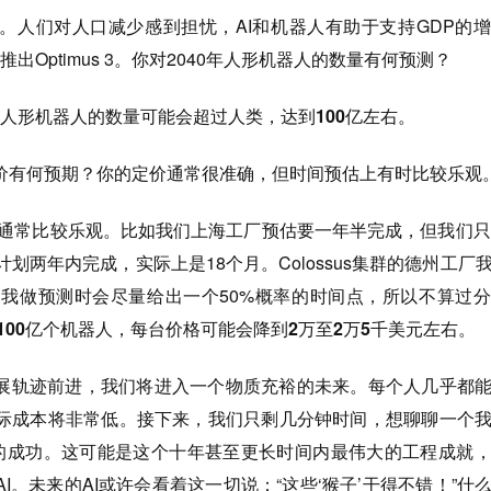
。人们对人口减少感到担忧，AI和机器人有助于支持GDP的
将推出Optimus 3。你对2040年人形机器人的数量有何预测？
，人形机器人的数量可能会超过人类，达到100亿左右。
价有何预期？你的定价通常很准确，但时间预估上有时比较乐观
通常比较乐观。比如我们上海工厂预估要一年半完成，但我们只
计划两年内完成，实际上是18个月。Colossus集群的德州工厂
。我做预测时会尽量给出一个50%概率的时间点，所以不算过
少100亿个机器人，每台价格可能会降到2万至2万5千美元左右。
发展轨迹前进，我们将进入一个物质充裕的未来。每个人几乎都
际成本将非常低。接下来，我们只剩几分钟时间，想聊聊一个
p项目的成功。这可能是这个十年甚至更长时间内最伟大的工程成就
I。未来的AI或许会看着这一切说：“这些‘猴子’干得不错！”什