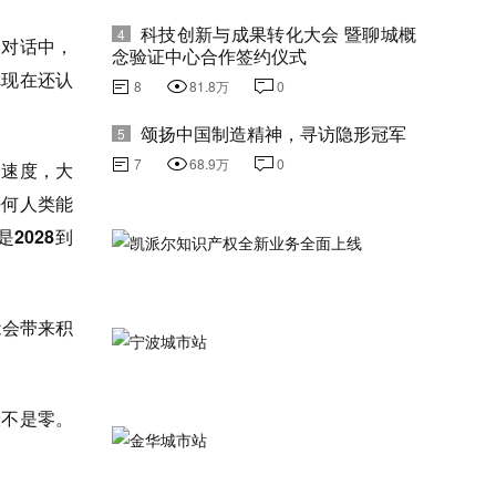
科技创新与成果转化大会 暨聊城概
4
的对话中，
念验证中心合作签约仪式
你现在还认
8
81.8万
0
颂扬中国制造精神，寻访隐形冠军
5
7
68.9万
0
个速度，大
任何人类能
2028到
能会带来积
险不是零。