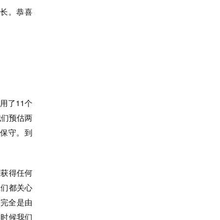
增长。恭喜
。
用了11个
我们预估两
分保守。
到
能获得任何
我们都关心
，完全是由
么时候我们