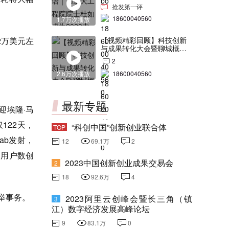
交会打Call！
抢发第一评
18600040560
1.7万次播放
2万美元左
【视频精彩回顾】科技创新
与成果转化大会暨聊城概念
验证中心合作签约仪式
2
2.6万次播放
18600040560
最新专题
迎埃隆·马
122天，
“科创中国”创新创业联合体
TOP
ab发射，
12
69.1万
2
台的用户数创
2023中国创新创业成果交易会
2
18
92.6万
4
举事务。
2023阿里云创峰会暨长三角（镇
3
江）数字经济发展高峰论坛
9
83.1万
0