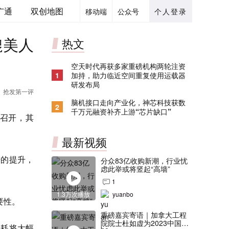
广通
双创地图
移动端
公众号
个人登录
媲美人
热文
空天时代再获多家重磅机构两轮注资
1
加持，助力临近空间重复使用运载器
研发布局
抢发第一评
脑机接口走向产业化，神芯科技获数
2
千万元融资补齐上游“芯片缺口”
正式召开，其
最新视频
倍的提升，
分众83亿收购新潮，行业忧
虑此举或将竖起“高墙”
1
1.3万次播放
yuanbo
要性。
重磅嘉宾寄语｜加拿大工程
院院士杜如虚为2023中国创
消耗将大幅