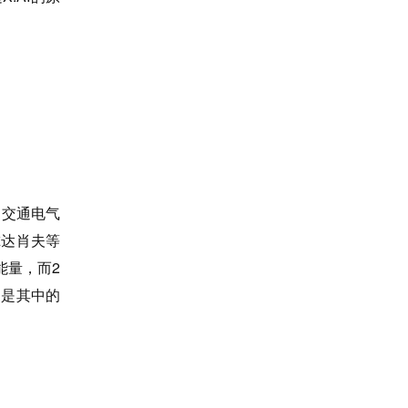
和交通电气
尔达肖夫等
能量，而2
只是其中的