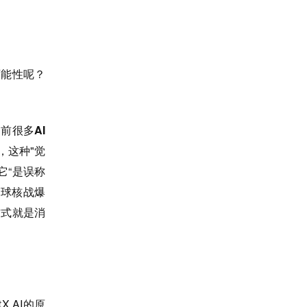
可能性呢？
前很多AI
，这种"觉
它“是误称
全球核战爆
方式就是消
.AI的原