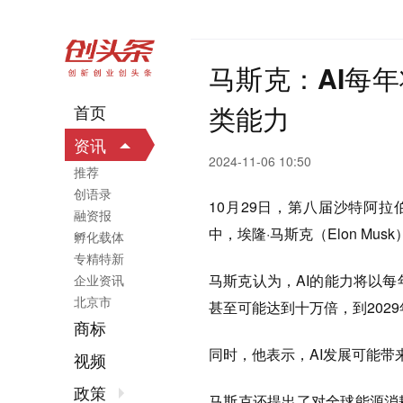
马斯克：AI每
类能力
首页
资讯
2024-11-06 10:50
推荐
创语录
10月29日，第八届沙特阿拉伯“未来投
融资报
中，埃隆·马斯克（Elon M
孵化载体
专精特新
马斯克认为，AI的能力将以
企业资讯
北京市
甚至可能达到十万倍，到202
商标
同时，他表示，AI发展可能带
视频
政策
马斯克还提出了对全球能源消