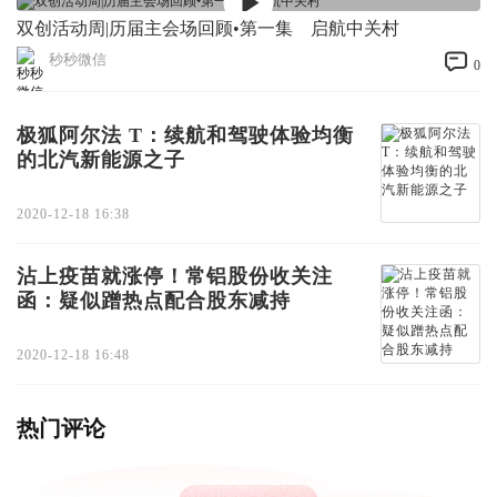
双创活动周|历届主会场回顾•第一集 启航中关村
秒秒微信
0
极狐阿尔法 T：续航和驾驶体验均衡
的北汽新能源之子
2020-12-18 16:38
沾上疫苗就涨停！常铝股份收关注
函：疑似蹭热点配合股东减持
2020-12-18 16:48
热门评论