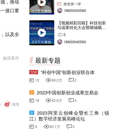
遵循，推动
交会打Call！
抢发第一评
统一接口要
18600040560
1.7万次播放
【视频精彩回顾】科技创新
与成果转化大会暨聊城概念
验证中心合作签约仪式
件，以及全
2
2.6万次播放
18600040560
。如涉及作
最新专题
“科创中国”创新创业联合体
TOP
12
69.2万
2
2023中国创新创业成果交易会
2
18
92.6万
4
Q
微博
2023阿里云创峰会暨长三角（镇
3
江）数字经济发展高峰论坛
9
83.1万
0