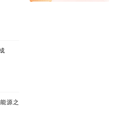
成
新能源之