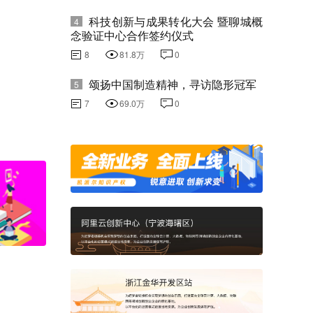
科技创新与成果转化大会 暨聊城概
4
念验证中心合作签约仪式
8
81.8万
0
颂扬中国制造精神，寻访隐形冠军
5
7
69.0万
0