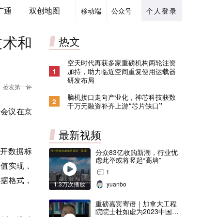
广通
双创地图
移动端
公众号
个人登录
技术和
热文
空天时代再获多家重磅机构两轮注资
1
加持，助力临近空间重复使用运载器
研发布局
抢发第一评
脑机接口走向产业化，神芯科技获数
2
千万元融资补齐上游“芯片缺口”
员会议在京
最新视频
开数据标
分众83亿收购新潮，行业忧
虑此举或将竖起“高墙”
价值实现，
1
数据格式，
1.3万次播放
yuanbo
重磅嘉宾寄语｜加拿大工程
院院士杜如虚为2023中国创