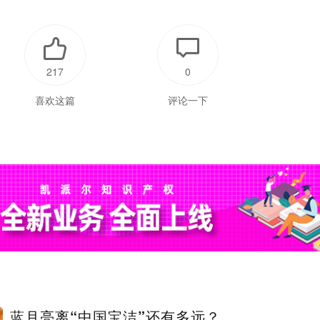
217
0
喜欢这篇
评论一下
蓝月亮离“中国宝洁”还有多远？