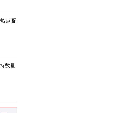
蹭热点配
减持数量