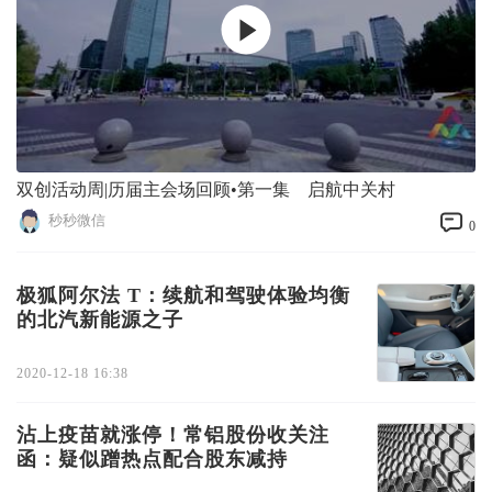
双创活动周|历届主会场回顾•第一集 启航中关村
秒秒微信
0
极狐阿尔法 T：续航和驾驶体验均衡
的北汽新能源之子
2020-12-18 16:38
沾上疫苗就涨停！常铝股份收关注
函：疑似蹭热点配合股东减持