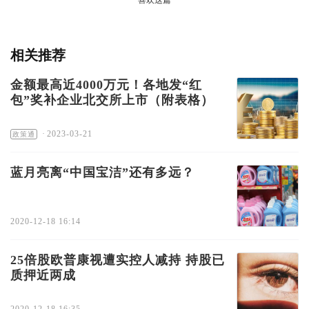
喜欢这篇
相关推荐
金额最高近4000万元！各地发“红
包”奖补企业北交所上市（附表格）
·
2023-03-21
政策通
蓝月亮离“中国宝洁”还有多远？
2020-12-18 16:14
25倍股欧普康视遭实控人减持 持股已
质押近两成