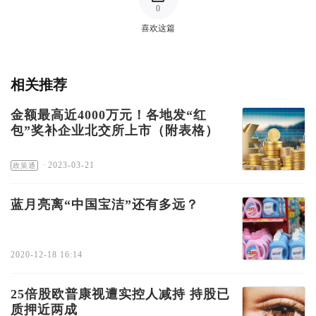
0
喜欢这篇
相关推荐
金额最高近4000万元！各地发“红
包”奖补企业北交所上市（附表格）
·
2023-03-21
政策通
蓝月亮离“中国宝洁”还有多远？
2020-12-18 16:14
25倍股欧普康视遭实控人减持 持股已
质押近两成