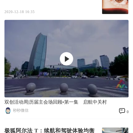
2020-12-18 16:35
双创活动周|历届主会场回顾•第一集 启航中关村
秒秒微信
0
极狐阿尔法 T：续航和驾驶体验均衡