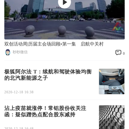
双创活动周|历届主会场回顾•第一集 启航中关村
秒秒微信
0
极狐阿尔法 T：续航和驾驶体验均衡
的北汽新能源之子
2020-12-18 16:38
沾上疫苗就涨停！常铝股份收关注
函：疑似蹭热点配合股东减持
2020-12-18 16:48