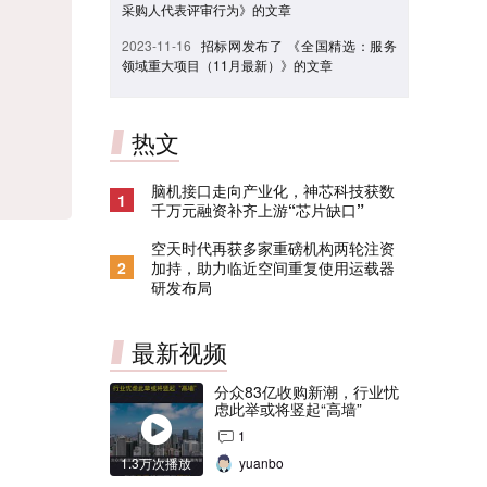
采购人代表评审行为》的文章
2023-11-16
招标网发布了 《全国精选：服务
领域重大项目（11月最新）》的文章
热文
脑机接口走向产业化，神芯科技获数
1
千万元融资补齐上游“芯片缺口”
空天时代再获多家重磅机构两轮注资
2
加持，助力临近空间重复使用运载器
研发布局
最新视频
分众83亿收购新潮，行业忧
虑此举或将竖起“高墙”
1
1.3万次播放
yuanbo