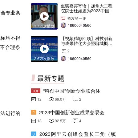
重磅嘉宾寄语｜加拿大工程
院院士杜如虚为2023中国创
符合专业条
交会打Call！
抢发第一评
18600040560
1.7万次播放
格标均不得
【视频精彩回顾】科技创新
与成果转化大会暨聊城概念
不合理条
验证中心合作签约仪式
2
2.6万次播放
18600040560
最新专题
“科创中国”创新创业联合体
TOP
12
69.0万
2
2023中国创新创业成果交易会
无法进行的
2
18
92.5万
4
2023阿里云创峰会暨长三角（镇
3