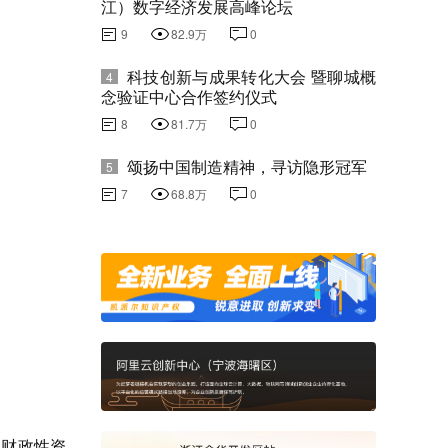
江）数字经济发展高峰论坛
9
82.9万
0
科技创新与成果转化大会 暨聊城概
4
念验证中心合作签约仪式
8
81.7万
0
颂扬中国制造精神，寻访隐形冠军
5
7
68.8万
0
用财政性资