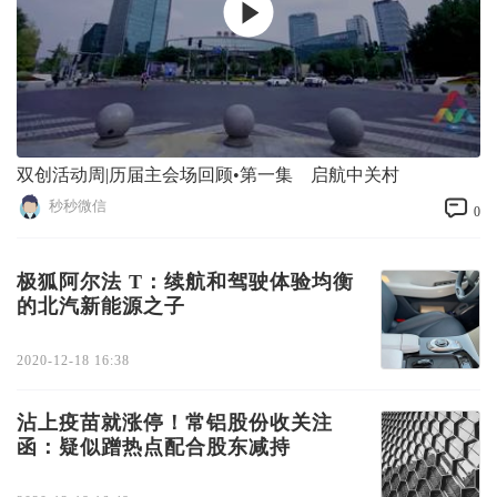
双创活动周|历届主会场回顾•第一集 启航中关村
秒秒微信
0
极狐阿尔法 T：续航和驾驶体验均衡
的北汽新能源之子
2020-12-18 16:38
沾上疫苗就涨停！常铝股份收关注
函：疑似蹭热点配合股东减持