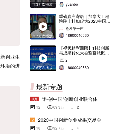
1.3万次播放
yuanbo
重磅嘉宾寄语｜加拿大工程
院院士杜如虚为2023中国创
交会打Call！
抢发第一评
18600040560
1.7万次播放
【视频精彩回顾】科技创新
与成果转化大会暨聊城概念
创新创业生
验证中心合作签约仪式
2
业环境的进
2.6万次播放
18600040560
最新专题
“科创中国”创新创业联合体
TOP
12
69.3万
2
2023中国创新创业成果交易会
2
18
92.7万
4