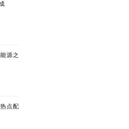
成
新能源之
蹭热点配