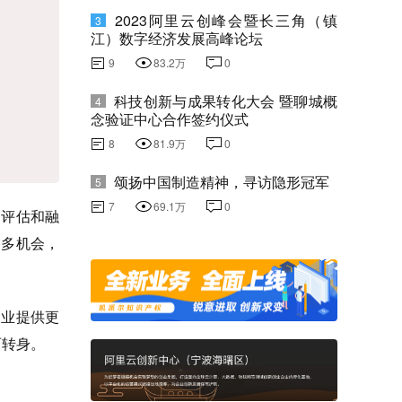
2023阿里云创峰会暨长三角（镇
3
江）数字经济发展高峰论坛
9
83.2万
0
科技创新与成果转化大会 暨聊城概
4
念验证中心合作签约仪式
8
81.9万
0
颂扬中国制造精神，寻访隐形冠军
5
7
69.1万
0
目评估和融
更多机会，
创业提供更
丽转身。