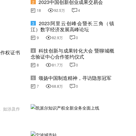
2023中国创新创业成果交易会
2
18
92.5万
4
2023阿里云创峰会暨长三角（镇
3
江）数字经济发展高峰论坛
9
82.9万
0
科技创新与成果转化大会 暨聊城概
4
著作权证书
念验证中心合作签约仪式
8
81.7万
0
颂扬中国制造精神，寻访隐形冠军
5
7
68.8万
0
。如涉及作