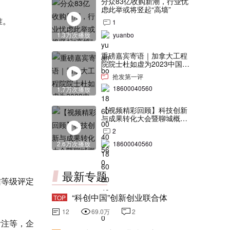
分众83亿收购新潮，行业忧
虑此举或将竖起“高墙”
准。
1
1.3万次播放
yuanbo
重磅嘉宾寄语｜加拿大工程
院院士杜如虚为2023中国创
交会打Call！
抢发第一评
18600040560
1.7万次播放
【视频精彩回顾】科技创新
与成果转化大会暨聊城概念
验证中心合作签约仪式
2
2.6万次播放
18600040560
最新专题
信等级评定
“科创中国”创新创业联合体
TOP
12
69.0万
2
附注等，企