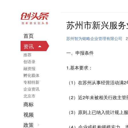
苏州市新兴服务
首页
苏州智为铭略企业管理有限公司
2
资讯
一、申报条件
推荐
创语录
1.基本要求：
融资报
孵化载体
专精特新
（1）在苏州从事经营活动满
企业资讯
北京市
（2）近2年未被相关行政主
商标
（3）原则上已纳入统计规上
视频
政策
（4）企业或机构规模实力、