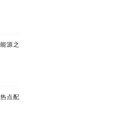
新能源之
蹭热点配