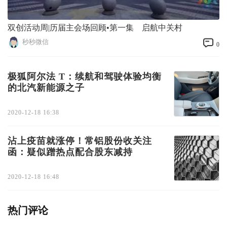
双创活动周|历届主会场回顾•第一集 启航中关村
秒秒微信
0
极狐阿尔法 T：续航和驾驶体验均衡
的北汽新能源之子
2020-12-18 16:38
沾上疫苗就涨停！常铝股份收关注
函：疑似蹭热点配合股东减持
2020-12-18 16:48
热门评论