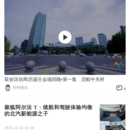
双创活动周|历届主会场回顾•第一集 启航中关村
秒秒微信
0
极狐阿尔法 T：续航和驾驶体验均衡
的北汽新能源之子
2020-12-18 16:38