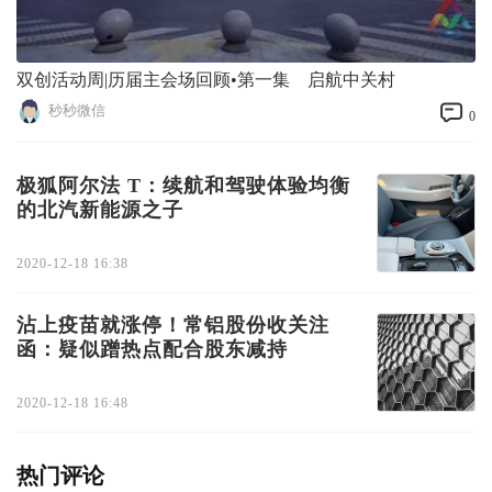
双创活动周|历届主会场回顾•第一集 启航中关村
秒秒微信
0
极狐阿尔法 T：续航和驾驶体验均衡
的北汽新能源之子
2020-12-18 16:38
沾上疫苗就涨停！常铝股份收关注
函：疑似蹭热点配合股东减持
2020-12-18 16:48
热门评论