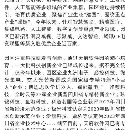
IC设计、大数据、数字娱乐、网络信息安全、工业软
件、人工智能等多领域的产业集群。园区通过持续招
引、培育优质企业，聚焦产业生态"建圈"，围绕重点
产业"强链"。今年以来，针对智慧驾驶、精准医疗、
集成电路、人工智能、数字文创等重点产业领域，园
区已新招引图灵威视、芯聚威、交达智通、腾讯CF电
竞联盟等新入驻优质企业近百家。
园区注重科技研发与创新，通过天府软件园的精心培
育，一大批科技创新企业已经成长起来。据不完全统
计，仅今年以来，园区企业九洲电子、必控科技、微
光集电、交大光芒新晋成为国家级专精特新"小巨
人"企业；博恩思医学机器人、蜀郡微电子、净蓝科
技、全时云等37家企业新晋四川省专精特新企业；玖
锦科技、鱼泡科技、科道芯国等企业获评2023年四川
省新经济示范企业；极米科技认定为2023年四川省技
术创新示范企业；爱旗科技、鼎桥等认定为2023年四
川省企业技术中心……截至目前，天府软件园已有专