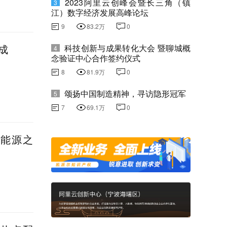
2023阿里云创峰会暨长三角（镇
3
江）数字经济发展高峰论坛
9
83.2万
0
成
科技创新与成果转化大会 暨聊城概
4
念验证中心合作签约仪式
8
81.9万
0
颂扬中国制造精神，寻访隐形冠军
5
7
69.1万
0
新能源之