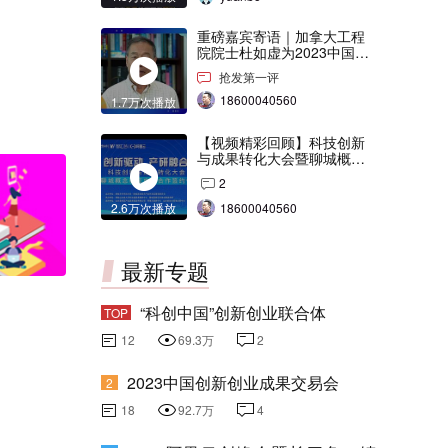
重磅嘉宾寄语｜加拿大工程
院院士杜如虚为2023中国创
交会打Call！
抢发第一评
18600040560
1.7万次播放
【视频精彩回顾】科技创新
与成果转化大会暨聊城概念
验证中心合作签约仪式
2
2.6万次播放
18600040560
最新专题
“科创中国”创新创业联合体
TOP
12
69.3万
2
2023中国创新创业成果交易会
2
18
92.7万
4