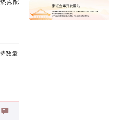
蹭热点配
减持数量