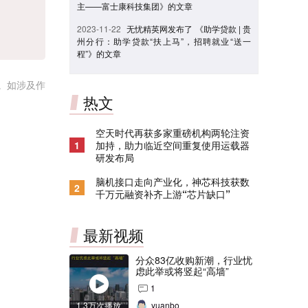
主——富士康科技集团》的文章
2023-11-22
无忧精英网发布了 《助学贷款 | 贵
州分行：助学贷款“扶上马”，招聘就业“送一
程”》的文章
。如涉及作
热文
空天时代再获多家重磅机构两轮注资
1
加持，助力临近空间重复使用运载器
研发布局
脑机接口走向产业化，神芯科技获数
2
千万元融资补齐上游“芯片缺口”
最新视频
分众83亿收购新潮，行业忧
虑此举或将竖起“高墙”
1
1.3万次播放
yuanbo