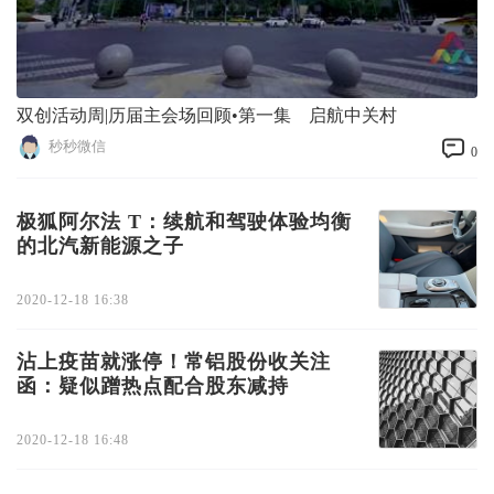
双创活动周|历届主会场回顾•第一集 启航中关村
秒秒微信
0
极狐阿尔法 T：续航和驾驶体验均衡
的北汽新能源之子
2020-12-18 16:38
沾上疫苗就涨停！常铝股份收关注
函：疑似蹭热点配合股东减持
2020-12-18 16:48