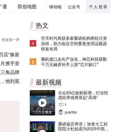
广通
双创地图
移动端
公众号
个人登录
热文
空天时代再获多家重磅机构两轮注资
抢发第一评
1
加持，助力临近空间重复使用运载器
研发布局
百店”焕新
脑机接口走向产业化，神芯科技获数
2
5月携手壹
千万元融资补齐上游“芯片缺口”
长三角品牌
最新视频
么，他到底
分众83亿收购新潮，行业忧
虑此举或将竖起“高墙”
1
1.3万次播放
yuanbo
重磅嘉宾寄语｜加拿大工程
院院士杜如虚为2023中国创