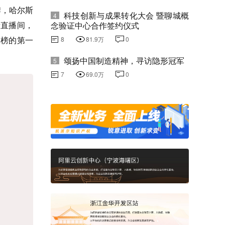
，哈尔斯
科技创新与成果转化大会 暨聊城概
4
音直播间，
念验证中心合作签约仪式
货榜的第一
8
81.9万
0
颂扬中国制造精神，寻访隐形冠军
5
7
69.0万
0