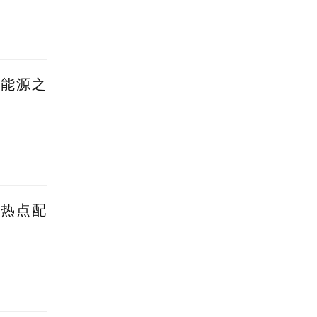
新能源之
蹭热点配