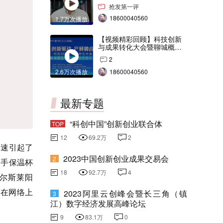
交会打Call！
抢发第一评
18600040560
1.7万次播放
【视频精彩回顾】科技创新
与成果转化大会暨聊城概念
验证中心合作签约仪式
2
2.6万次播放
18600040560
最新专题
“科创中国”创新创业联合体
TOP
12
69.2万
2
迅速引起了
2023中国创新创业成果交易会
2
提手保温杯
18
92.7万
4
尔斯莱阳
了在网络上
2023阿里云创峰会暨长三角（镇
3
江）数字经济发展高峰论坛
9
83.1万
0