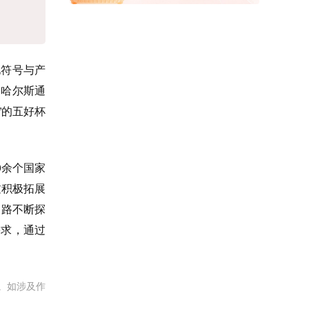
符号与产
，哈尔斯通
”的五好杯
0余个国家
过积极拓展
之路不断探
需求，通过
。如涉及作