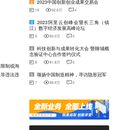
2023中国创新创业成果交易会
2
18
92.6万
4
2023阿里云创峰会暨长三角（镇
3
江）数字经济发展高峰论坛
9
83.0万
0
科技创新与成果转化大会 暨聊城概
4
念验证中心合作签约仪式
8
81.8万
0
、限制或淘
税等违法违
颂扬中国制造精神，寻访隐形冠军
5
7
68.9万
0