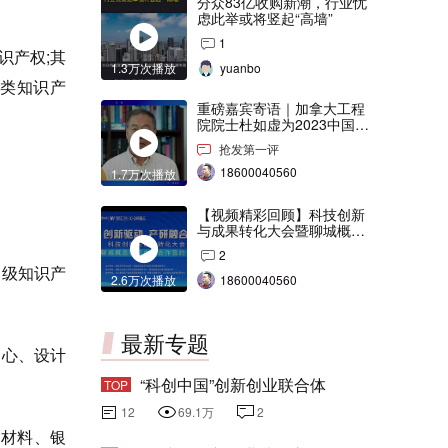
分众83亿收购新潮，行业忧
虑此举或将竖起“高墙”
1
识产权;其
1.3万次播放
yuanbo
I类知识产
重磅嘉宾寄语｜加拿大工程
院院士杜如虚为2023中国创
交会打Call！
抢发第一评
18600040560
1.7万次播放
【视频精彩回顾】科技创新
与成果转化大会暨聊城概念
验证中心合作签约仪式
2
家级知识产
2.6万次播放
18600040560
最新专题
中心、设计
“科创中国”创新创业联合体
TOP
12
69.1万
2
案材料、银