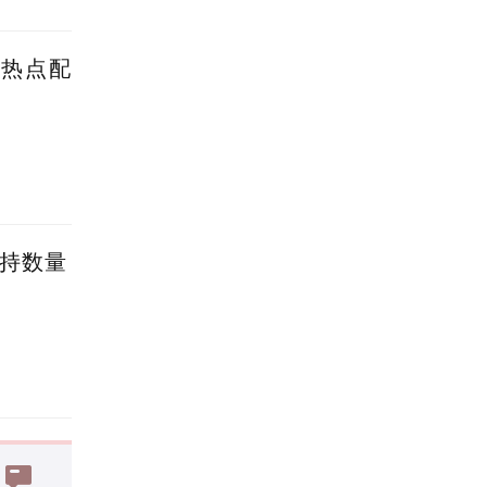
蹭热点配
减持数量