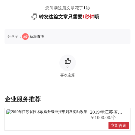
您阅读这篇文章花了
1
秒
转发这篇文章只需要
1秒钟
哦
分享至：
新浪微博
0
喜欢这篇
企业服务推荐
2019年江苏省技
￥1000.00/个
术改造升级申报
细则及奖励政策
立即咨询