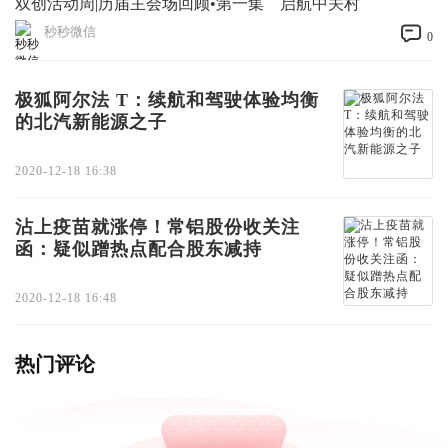
双创活动周|历届主会场回顾•第一集 启航中关村
秒秒微信
0
极狐阿尔法 T：续航和驾驶体验均衡
的北汽新能源之子
2020-12-18 16:38
沾上疫苗就涨停！常铝股份收关注
函：疑似蹭热点配合股东减持
2020-12-18 16:48
热门评论