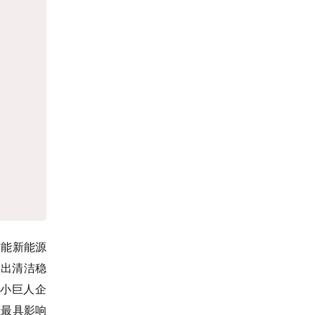
京能新能源
输出清洁稳
新小巨人企
度最具影响