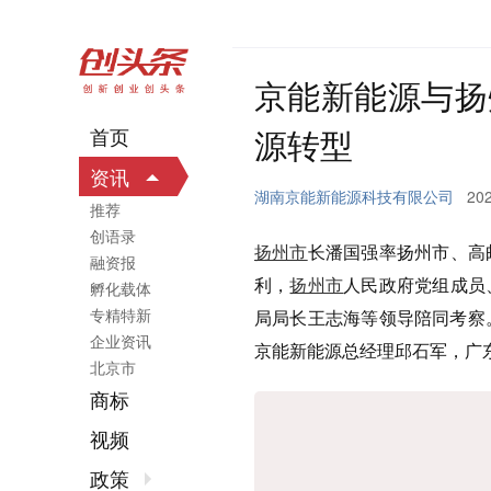
京能新能源与扬
源转型
首页
资讯
湖南京能新能源科技有限公司
202
推荐
创语录
扬州市
长潘国强率扬州市、高
融资报
利，
扬州市
人民政府党组成员
孵化载体
专精特新
局局长王志海等领导陪同考察
企业资讯
京能新能源总经理邱石军，广
北京市
商标
视频
政策