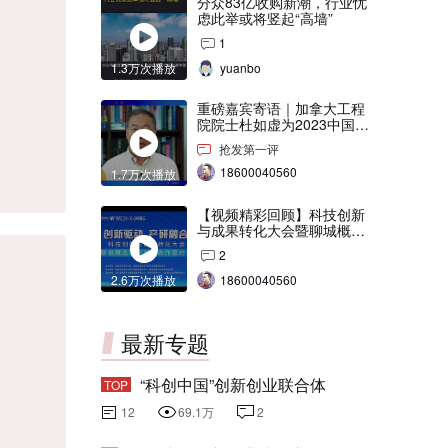
分众83亿收购新潮，行业忧
虑此举或将竖起“高墙”
1
1.3万次播放
yuanbo
重磅嘉宾寄语｜加拿大工程
院院士杜如虚为2023中国创
交会打Call！
抢发第一评
18600040560
1.7万次播放
【视频精彩回顾】科技创新
与成果转化大会暨聊城概念
验证中心合作签约仪式
2
2.6万次播放
18600040560
最新专题
“科创中国”创新创业联合体
TOP
12
69.1万
2