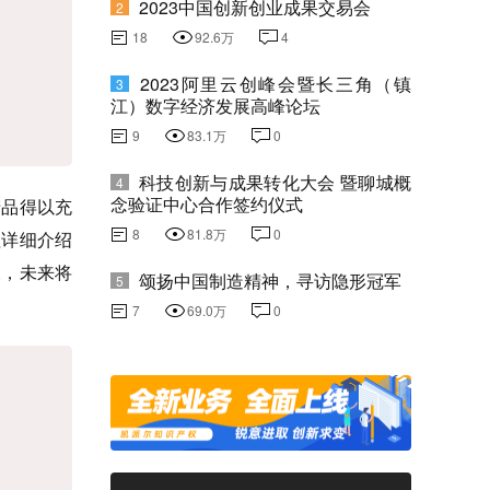
2023中国创新创业成果交易会
2
18
92.6万
4
2023阿里云创峰会暨长三角（镇
3
江）数字经济发展高峰论坛
9
83.1万
0
科技创新与成果转化大会 暨聊城概
4
念验证中心合作签约仪式
产品得以充
8
81.8万
0
理详细介绍
展
，未来将
颂扬中国制造精神，寻访隐形冠军
5
7
69.0万
0