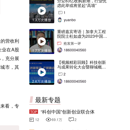
分众83亿收购新潮，行业忧
虑此举或将竖起“高墙”
1
1.3万次播放
yuanbo
重磅嘉宾寄语｜加拿大工程
院院士杜如虚为2023中国创
业的营收利
交会打Call！
抢发第一评
企业在A股
18600040560
1.7万次播放
%，充分展
【视频精彩回顾】科技创新
达城市，其
与成果转化大会暨聊城概念
验证中心合作签约仪式
2
2.6万次播放
18600040560
最新专题
体来看，专
“科创中国”创新创业联合体
TOP
12
69.1万
2