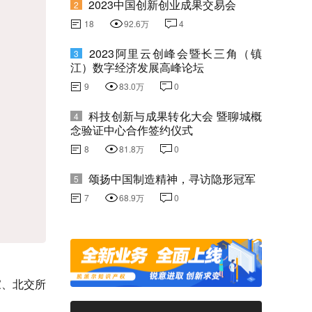
2023中国创新创业成果交易会
2
18
92.6万
4
2023阿里云创峰会暨长三角（镇
3
江）数字经济发展高峰论坛
9
83.0万
0
科技创新与成果转化大会 暨聊城概
4
念验证中心合作签约仪式
8
81.8万
0
颂扬中国制造精神，寻访隐形冠军
5
7
68.9万
0
家、北交所