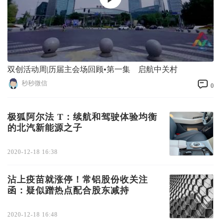
双创活动周|历届主会场回顾•第一集 启航中关村
秒秒微信
0
极狐阿尔法 T：续航和驾驶体验均衡
的北汽新能源之子
2020-12-18 16:38
沾上疫苗就涨停！常铝股份收关注
函：疑似蹭热点配合股东减持
2020-12-18 16:48