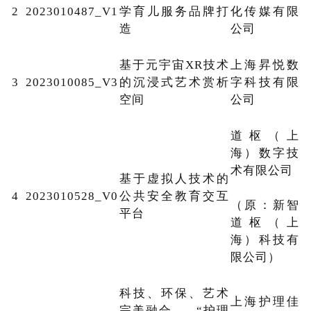
2
2023010487_V1
学育儿服务品牌打
化传媒有限
造
公司
基于元宇宙XR技术
上海昇悦数
3
2023010085_V3
的沉浸式艺术赏析
字科技有限
空间
公司
道枢（上
海）数字技
术有限公司
基于虚拟人技术的
4
2023010528_V0
公共安全教育交互
（原：新智
平台
道枢（上
海）科技有
限公司）
科技、环保、艺术
上海护理佳
完美融合——“护理