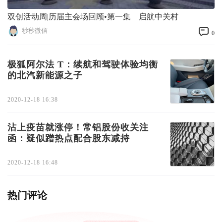
双创活动周|历届主会场回顾•第一集 启航中关村
秒秒微信
0
极狐阿尔法 T：续航和驾驶体验均衡
的北汽新能源之子
2020-12-18 16:38
沾上疫苗就涨停！常铝股份收关注
函：疑似蹭热点配合股东减持
2020-12-18 16:48
热门评论