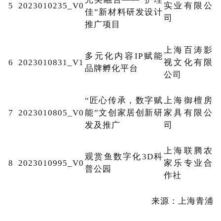
5
2023010235_V0
实业有限公
佳”新材料研发设计
司
推广项目
上海百涛影
多元化内容IP赋能
6
2023010831_V1
视文化有限
品牌孵化平台
公司
“匠心传承，数字赋
上海御檀房
7
2023010805_V0
能”文创家居创新研
家具有限公
发及推广
司
上海联腾农
观赏鱼数字化3D科
8
2023010995_V0
家乐专业合
普公园
作社
来源：上海青浦