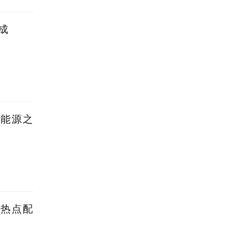
成
新能源之
蹭热点配