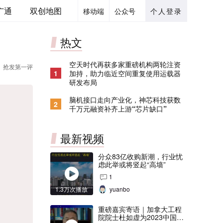
广通
双创地图
移动端
公众号
个人登录
热文
空天时代再获多家重磅机构两轮注资
抢发第一评
1
加持，助力临近空间重复使用运载器
研发布局
脑机接口走向产业化，神芯科技获数
2
千万元融资补齐上游“芯片缺口”
最新视频
分众83亿收购新潮，行业忧
虑此举或将竖起“高墙”
1
1.3万次播放
yuanbo
重磅嘉宾寄语｜加拿大工程
院院士杜如虚为2023中国创