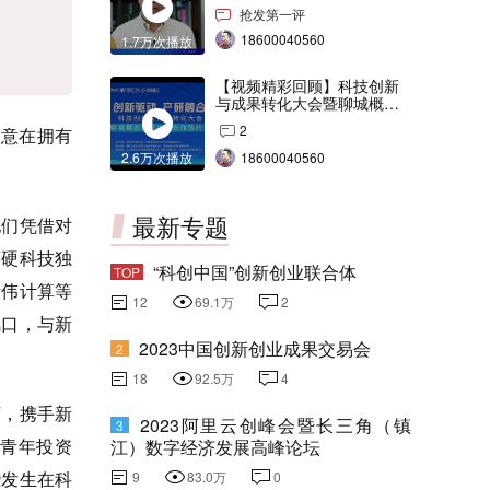
交会打Call！
抢发第一评
18600040560
1.7万次播放
【视频精彩回顾】科技创新
与成果转化大会暨聊城概念
验证中心合作签约仪式
2
意在拥有
2.6万次播放
18600040560
最新专题
们凭借对
等硬科技独
“科创中国”创新创业联合体
TOP
斯伟计算等
12
69.1万
2
风口，与新
2023中国创新创业成果交易会
2
18
92.5万
4
，携手新
2023阿里云创峰会暨长三角（镇
3
国青年投资
江）数字经济发展高峰论坛
些发生在科
9
83.0万
0