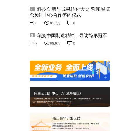
科技创新与成果转化大会 暨聊城概
4
念验证中心合作签约仪式
8
81.7万
0
颂扬中国制造精神，寻访隐形冠军
5
7
68.9万
0