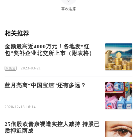
0
喜欢这篇
相关推荐
金额最高近4000万元！各地发“红
包”奖补企业北交所上市（附表格）
·
2023-03-21
政策通
蓝月亮离“中国宝洁”还有多远？
2020-12-18 16:14
25倍股欧普康视遭实控人减持 持股已
质押近两成