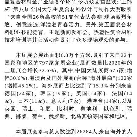
盖复合材料全产业链各个环节,令听众受益匪浅;“上纬
杯”第八届全国大学生复合材料设计与制作大赛吸引
了来自全国26所高校的51支代表队参赛,现场激烈角
逐、创意连连,洋溢着青春活力。另外,第五届复合材
料职业技能竞赛、主题新闻发布会、热塑性复合材料
技术培训等其它活动也吸引了众多现场观众的参与。
本届展会展出面积6.3万平方米,吸引了来自22个
国家和地区的797家参展企业(展商数量比2020年的
上届展会增长32.6%)。其中,中国大陆展商675家(增
幅30.6%),港澳台及国外展商(合称“海外展商”)122家
(增幅45.2%)。海外展商占比达到了15.3%,分别来自
德国(24家)、韩国(19家)、美国(14家)、法国(14
家)、日本(11家)、意大利(7家)、港澳台(14家),以及
英国、瑞士、印度、比利时、奥地利、以色列、瑞
典、挪威、荷兰、俄罗斯、北马其顿等国家和地区。
本届展会参与总人数达到26284人,来自海外的人