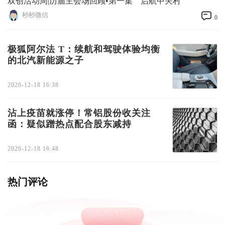
双创活动周|历届主会场回顾•第一集 启航中关村
秒秒微信
0
极狐阿尔法 T：续航和驾驶体验均衡
的北汽新能源之子
2020-12-18 16:38
沾上疫苗就涨停！常铝股份收关注
函：疑似蹭热点配合股东减持
2020-12-18 16:48
热门评论