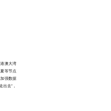
粤港澳大湾
宁夏等节点
。加强数据
走出去”，