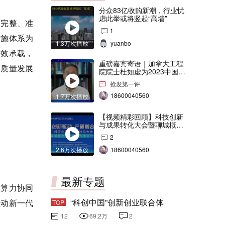
分众83亿收购新潮，行业忧
虑此举或将竖起“高墙”
，完整、准
1
设施体系为
1.3万次播放
yuanbo
高效承载，
重磅嘉宾寄语｜加拿大工程
高质量发展
院院士杜如虚为2023中国创
交会打Call！
抢发第一评
18600040560
1.7万次播放
【视频精彩回顾】科技创新
与成果转化大会暨聊城概念
验证中心合作签约仪式
2
2.6万次播放
18600040560
最新专题
级算力协同
“科创中国”创新创业联合体
推动新一代
TOP
12
69.2万
2