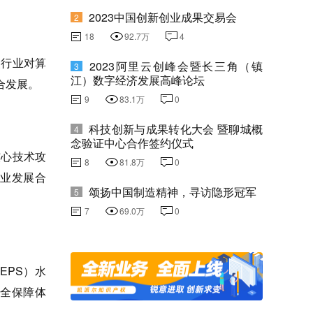
2023中国创新创业成果交易会
2
18
92.7万
4
点行业对算
2023阿里云创峰会暨长三角（镇
3
江）数字经济发展高峰论坛
合发展。
9
83.1万
0
科技创新与成果转化大会 暨聊城概
4
念验证中心合作签约仪式
核心技术攻
8
81.8万
0
业发展合
颂扬中国制造精神，寻访隐形冠军
5
7
69.0万
0
EPS）水
全保障体