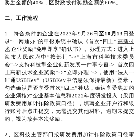
奖励金额的40%，区财政拨付奖励金额的60%。
二、工作流程
1、符合条件的企业在2023年9月26日至
10月13
日登
录“一网通办”的申报系统中确认《首次“四上”
高新技
术
企业奖励“免申即享”确认书》。办理方式：进入上
海市人民政府中“按部门”->“上海市科学技术委员
会”->支持科技型企业创新发展一件事专窗->“首次四
上高新技术企业奖励”->“立即办理”->，使用“法人一
证通USBKey”（USBKey中信息须保持最新）登录，
勾选确认是否享受首次“四上”补贴，确认享受奖励的
企业须核对企业基本信息和2022年度研发投入（采用
研发费用加计扣除政策口径），填写企业开户行和银
行账号后点击提交，无需提交其他材料。逾期未提交
的，视为放弃本次奖励。
2、区科技主管部门按研发费用加计扣除政策口径审