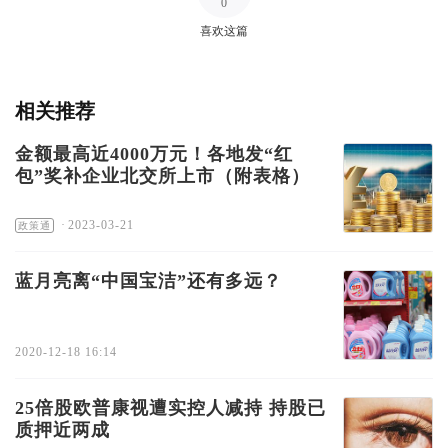
0
喜欢这篇
相关推荐
金额最高近4000万元！各地发“红
包”奖补企业北交所上市（附表格）
·
2023-03-21
政策通
蓝月亮离“中国宝洁”还有多远？
2020-12-18 16:14
25倍股欧普康视遭实控人减持 持股已
质押近两成