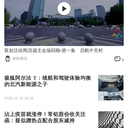
双创活动周|历届主会场回顾•第一集 启航中关村
秒秒微信
0
极狐阿尔法 T：续航和驾驶体验均衡
的北汽新能源之子
2020-12-18 16:38
沾上疫苗就涨停！常铝股份收关注
函：疑似蹭热点配合股东减持