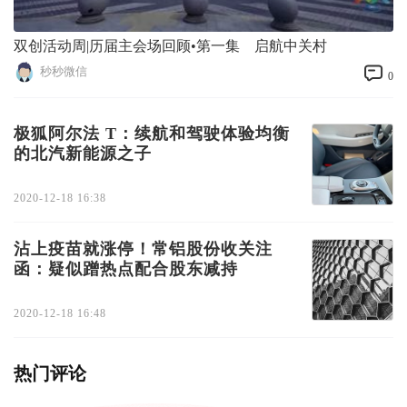
双创活动周|历届主会场回顾•第一集 启航中关村
秒秒微信
0
极狐阿尔法 T：续航和驾驶体验均衡
的北汽新能源之子
2020-12-18 16:38
沾上疫苗就涨停！常铝股份收关注
函：疑似蹭热点配合股东减持
2020-12-18 16:48
热门评论