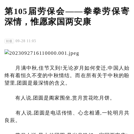
第105届劳保会——拳拳劳保寄
深情，惟愿家国两安康
09-28 11:05
转载
月满中秋,佳节又到!无论岁月如何变迁,中国人始
终有着恒久不变的中秋情结。而在所有关于中秋的盼
望里,团圆是最深情的含义。
有人说,团圆是阖家围坐,赏月赏花吃月饼。
有人说,团圆是电话传情、心念相通,一轮明月共
良辰。