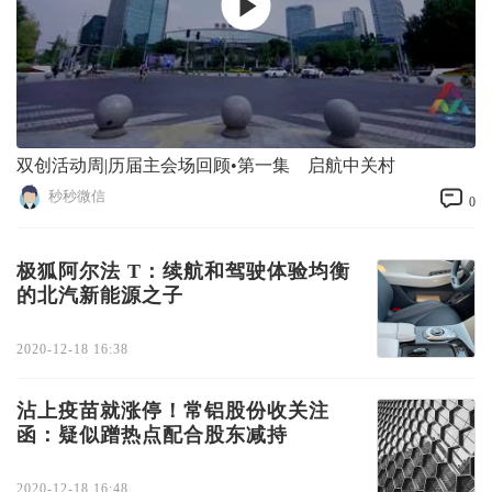
双创活动周|历届主会场回顾•第一集 启航中关村
秒秒微信
0
极狐阿尔法 T：续航和驾驶体验均衡
的北汽新能源之子
2020-12-18 16:38
沾上疫苗就涨停！常铝股份收关注
函：疑似蹭热点配合股东减持
2020-12-18 16:48