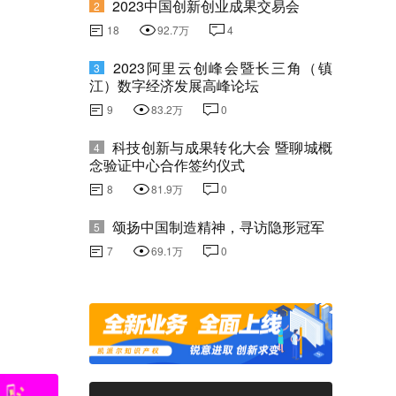
2023中国创新创业成果交易会
2
18
92.7万
4
2023阿里云创峰会暨长三角（镇
3
江）数字经济发展高峰论坛
9
83.2万
0
科技创新与成果转化大会 暨聊城概
4
念验证中心合作签约仪式
8
81.9万
0
颂扬中国制造精神，寻访隐形冠军
5
7
69.1万
0