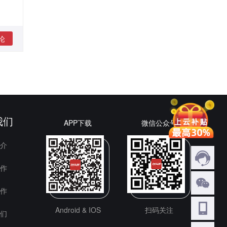
论
我们
APP下载
微信公众号
介
作
作
Android & IOS
扫码关注
们