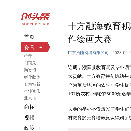
十方融海教育积
作绘画大赛
首页
资讯
广东所能网络有限公司
2023-09-
推荐
创语录
近期，濮阳县教育局及毕业后
融资报
大贡献。十方教育特别协助并
孵化载体
专精特新
个为落后地区的农村小学生提
企业资讯
107所农村小学的36000余
北京市
商标
大赛的举办不仅激发了学生们
视频
村教育的美育培养意识得到了
政策