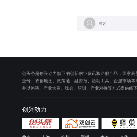
游客
创头条是创兴动力旗下的创新创业资讯和企服产品，国家高
业号、双创地图、政策通、融资报、活动工具、企服市场等
并以路演、产业大赛、峰会、培训、产业对接等方式提供线
创兴动力
北京
|
上海
|
杭州
|
郑州
|
大连
|
金华
|