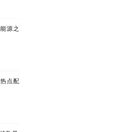
新能源之
蹭热点配