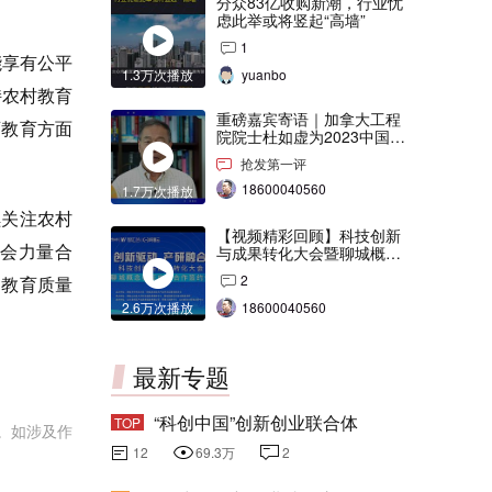
分众83亿收购新潮，行业忧
虑此举或将竖起“高墙”
1
能享有公平
1.3万次播放
yuanbo
持农村教育
重磅嘉宾寄语｜加拿大工程
画教育方面
院院士杜如虚为2023中国创
交会打Call！
抢发第一评
18600040560
1.7万次播放
续关注农村
【视频精彩回顾】科技创新
会力量合
与成果转化大会暨聊城概念
验证中心合作签约仪式
2
的教育质量
2.6万次播放
18600040560
最新专题
“科创中国”创新创业联合体
TOP
。如涉及作
12
69.3万
2