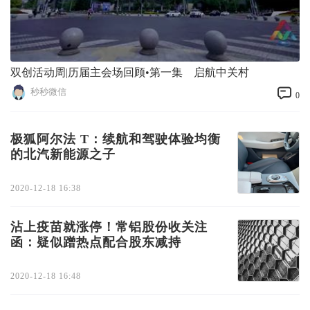
双创活动周|历届主会场回顾•第一集 启航中关村
秒秒微信
0
极狐阿尔法 T：续航和驾驶体验均衡
的北汽新能源之子
2020-12-18 16:38
沾上疫苗就涨停！常铝股份收关注
函：疑似蹭热点配合股东减持
2020-12-18 16:48