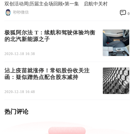
双创活动周|历届主会场回顾•第一集 启航中关村
秒秒微信
0
极狐阿尔法 T：续航和驾驶体验均衡
的北汽新能源之子
2020-12-18 16:38
沾上疫苗就涨停！常铝股份收关注
函：疑似蹭热点配合股东减持
2020-12-18 16:48
热门评论