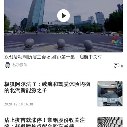
双创活动周|历届主会场回顾•第一集 启航中关村
秒秒微信
0
极狐阿尔法 T：续航和驾驶体验均衡
的北汽新能源之子
2020-12-18 16:38
沾上疫苗就涨停！常铝股份收关注
函：疑似蹭热点配合股东减持