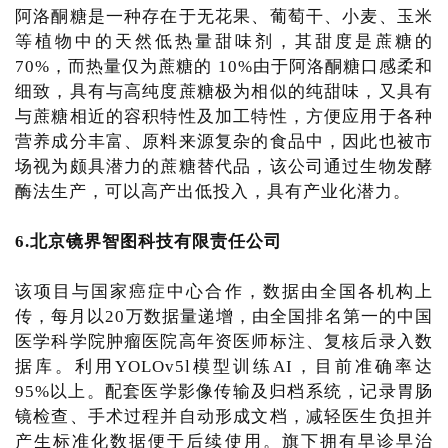
阿洛酮糖是一种存在于无花果、葡萄干、小麦、玉米
等植物中的天然低热量甜味剂，其甜度是蔗糖的
70%，而热量仅为蔗糖的 10%由于阿洛酮糖口感柔和
细致，具有与高纯度蔗糖极为相似的纯甜味，又具有
与蔗糖相近的容积特性及加工特性，方便应用于各种
营养成分丰富、原料来源复杂的食品中，因此也被市
场视为颇具潜力的蔗糖替代品，该公司通过生物发酵
酶法生产，可以高产出低投入，具有产业化潜力。
6.北京镜界智图科技有限责任公司
该项目与国家癌症中心合作，数据由全国各机构上
传，每月以20万数据量递增，由全国排名第一的中国
医学科学院肿瘤医院高年资医师标注、复核后录入数
据库。利用YOLOv5l模型训练AI，目前准确率达
95%以上。配套医学影像传输及归档系统，记录胃肠
镜检查、手术过程并自动形成文档，减轻医生负担并
产生标准化数据便于后续使用。旗下拥有早诊早治