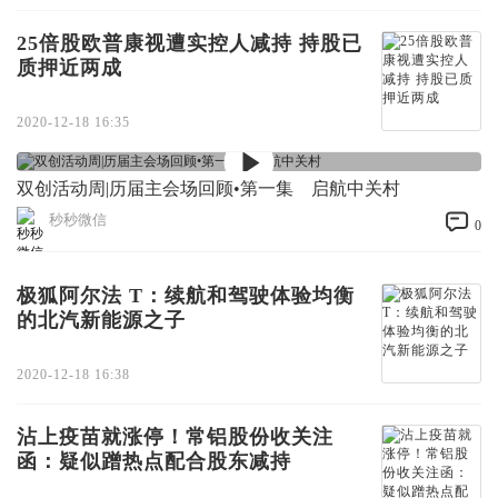
25倍股欧普康视遭实控人减持 持股已
质押近两成
2020-12-18 16:35
双创活动周|历届主会场回顾•第一集 启航中关村
秒秒微信
0
极狐阿尔法 T：续航和驾驶体验均衡
的北汽新能源之子
2020-12-18 16:38
沾上疫苗就涨停！常铝股份收关注
函：疑似蹭热点配合股东减持