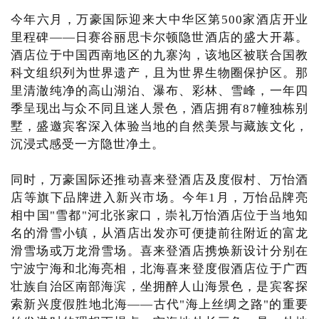
今年六月，万豪国际迎来大中华区第500家酒店开业
里程碑——日赛谷丽思卡尔顿隐世酒店的盛大开幕。
酒店位于中国西南地区的九寨沟，该地区被联合国教
科文组织列为世界遗产，且为世界生物圈保护区。那
里清澈纯净的高山湖泊、瀑布、彩林、雪峰，一年四
季呈现出与众不同且迷人景色，酒店拥有87幢独栋别
墅，盛邀宾客深入体验当地的自然美景与藏族文化，
沉浸式感受一方隐世净土。
同时，万豪国际还推动喜来登酒店及度假村、万怡酒
店等旗下品牌进入新兴市场。今年1月，万怡品牌亮
相中国"雪都"河北张家口，崇礼万怡酒店位于当地知
名的滑雪小镇，从酒店出发亦可便捷前往附近的富龙
滑雪场或万龙滑雪场。喜来登酒店携焕新设计分别在
宁波宁海和北海亮相，北海喜来登度假酒店位于广西
壮族自治区南部海滨，坐拥醉人山海景色，是宾客探
索新兴度假胜地北海——古代"海上丝绸之路"的重要