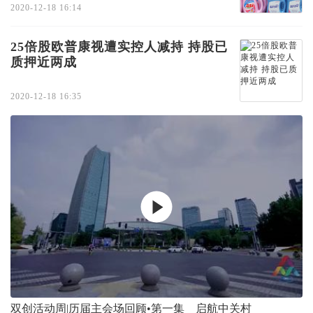
2020-12-18 16:14
25倍股欧普康视遭实控人减持 持股已
质押近两成
2020-12-18 16:35
双创活动周|历届主会场回顾•第一集 启航中关村