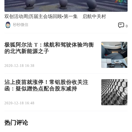
双创活动周|历届主会场回顾•第一集 启航中关村
秒秒微信
0
极狐阿尔法 T：续航和驾驶体验均衡
的北汽新能源之子
2020-12-18 16:38
沾上疫苗就涨停！常铝股份收关注
函：疑似蹭热点配合股东减持
2020-12-18 16:48
热门评论