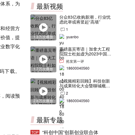
品体系，为
最新视频
分众83亿收购新潮，行业忧
虑此举或将竖起“高墙”
产和经营方
1
据价值，提
1.3万次播放
yuanbo
企业数字化
重磅嘉宾寄语｜加拿大工程
院院士杜如虚为2023中国创
交会打Call！
抢发第一评
18600040560
1.7万次播放
码下载。
【视频精彩回顾】科技创新
与成果转化大会暨聊城概念
验证中心合作签约仪式
2
容，阅读预
2.6万次播放
18600040560
最新专题
“科创中国”创新创业联合体
TOP