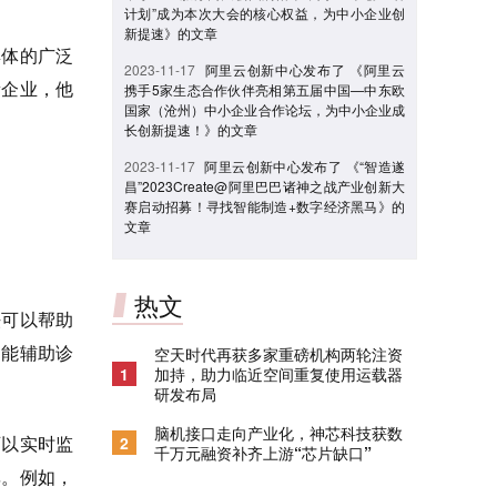
计划”成为本次大会的核心权益，为中小企业创
新提速》的文章
群体的广泛
2023-11-17
阿里云创新中心发布了 《阿里云
新企业，他
携手5家生态合作伙伴亮相第五届中国—中东欧
国家（沧州）中小企业合作论坛，为中小企业成
长创新提速！》的文章
2023-11-17
阿里云创新中心发布了 《“智造遂
昌”2023Create@阿里巴巴诸神之战产业创新大
赛启动招募！寻找智能制造+数字经济黑马》的
文章
热文
法可以帮助
智能辅助诊
空天时代再获多家重磅机构两轮注资
1
加持，助力临近空间重复使用运载器
研发布局
脑机接口走向产业化，神芯科技获数
可以实时监
2
千万元融资补齐上游“芯片缺口”
率。例如，