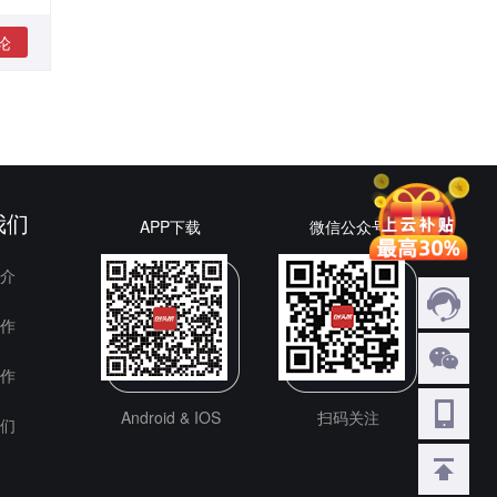
论
我们
APP下载
微信公众号
介
作
作
Android & IOS
扫码关注
们