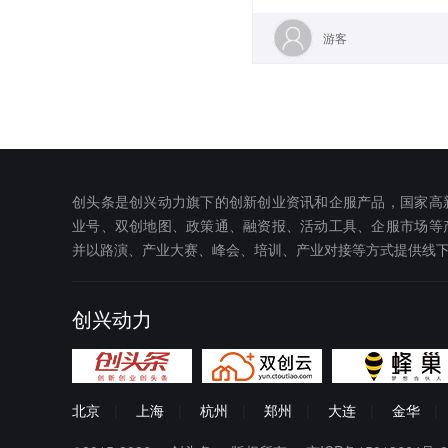
游客
创头条是创兴动力旗下的创新创业资讯和企服产品，国家高
业号、双创地图、政策通、融资报、活动工具、企服市场等
并以路演、产业大赛、峰会、培训、产业对接等方式提供线
创兴动力
北京
|
上海
|
杭州
|
郑州
|
大连
|
金华
|