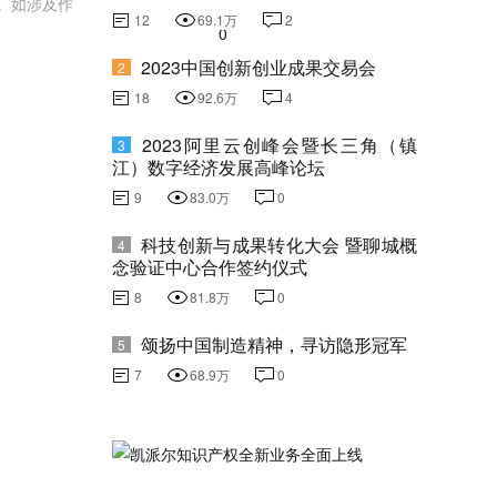
。如涉及作
12
69.1万
2
2023中国创新创业成果交易会
2
18
92.6万
4
2023阿里云创峰会暨长三角（镇
3
江）数字经济发展高峰论坛
9
83.0万
0
科技创新与成果转化大会 暨聊城概
4
念验证中心合作签约仪式
8
81.8万
0
颂扬中国制造精神，寻访隐形冠军
5
7
68.9万
0