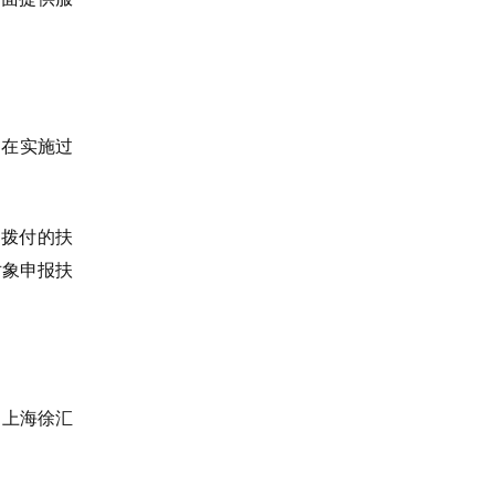
。在实施过
已拨付的扶
对象申报扶
：上海徐汇