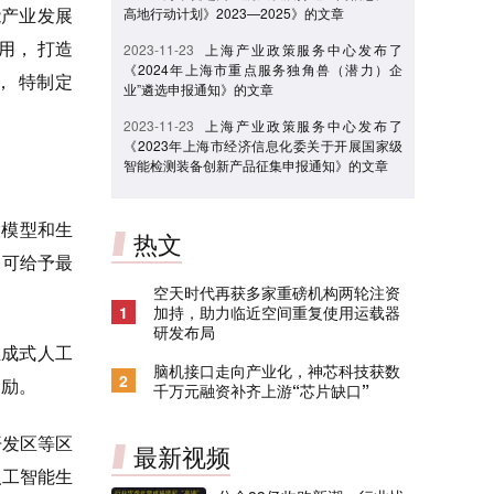
能产业发展
高地行动计划》2023—2025》的文章
用， 打造
2023-11-23
上海产业政策服务中心发布了
《2024年上海市重点服务独角兽（潜力）企
， 特制定
业”遴选申报通知》的文章
2023-11-23
上海产业政策服务中心发布了
《2023年上海市经济信息化委关于开展国家级
智能检测装备创新产品征集申报通知》的文章
大模型和生
热文
 可给予最
空天时代再获多家重磅机构两轮注资
1
加持，助力临近空间重复使用运载器
研发布局
生成式人工
脑机接口走向产业化，神芯科技获数
2
奖励。
千万元融资补齐上游“芯片缺口”
开发区等区
最新视频
人工智能生