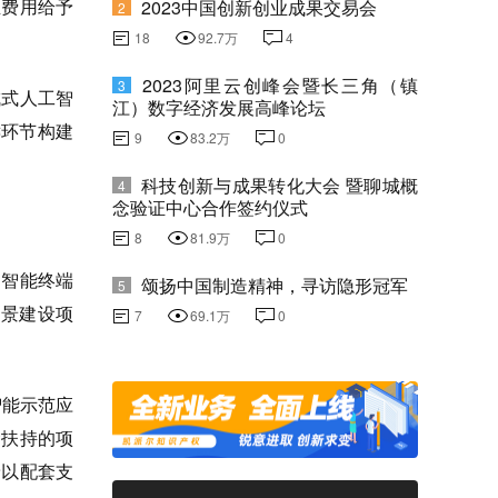
生费用给予
2023中国创新创业成果交易会
2
18
92.7万
4
2023阿里云创峰会暨长三角（镇
3
成式人工智
江）数字经济发展高峰论坛
键环节构建
9
83.2万
0
科技创新与成果转化大会 暨聊城概
4
念验证中心合作签约仪式
8
81.9万
0
、智能终端
颂扬中国制造精神，寻访隐形冠军
5
场景建设项
7
69.1万
0
智能示范应
金扶持的项
予以配套支