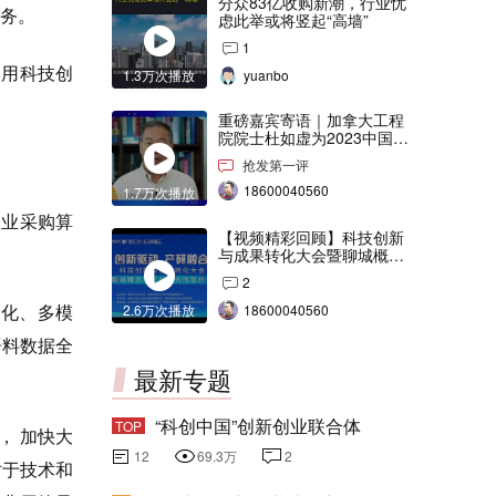
分众83亿收购新潮，行业忧
服务。
虑此举或将竖起“高墙”
1
利用科技创
1.3万次播放
yuanbo
重磅嘉宾寄语｜加拿大工程
院院士杜如虚为2023中国创
交会打Call！
抢发第一评
18600040560
1.7万次播放
企业采购算
【视频精彩回顾】科技创新
与成果转化大会暨聊城概念
验证中心合作签约仪式
2
样化、多模
2.6万次播放
18600040560
语料数据全
最新专题
“科创中国”创新创业联合体
TOP
， 加快大
12
69.3万
2
对于技术和