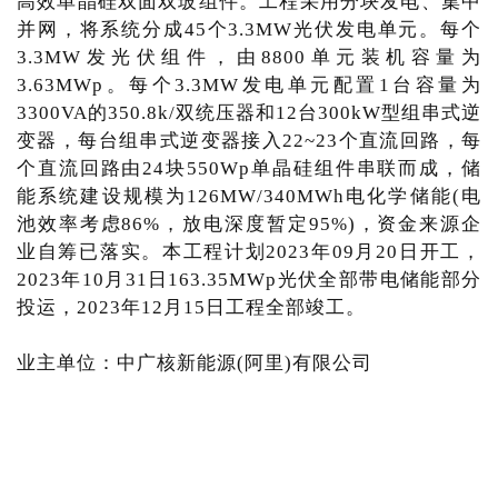
高效单晶硅双面双玻组件。工程采用分块发电、集中
并网，将系统分成45个3.3MW光伏发电单元。每个
3.3MW发光伏组件，由8800单元装机容量为
3.63MWp。每个3.3MW发电单元配置1台容量为
3300VA的350.8k/双统压器和12台300kW型组串式逆
变器，每台组串式逆变器接入22~23个直流回路，每
个直流回路由24块550Wp单晶硅组件串联而成，储
能系统建设规模为126MW/340MWh电化学储能(电
池效率考虑86%，放电深度暂定95%)，资金来源企
业自筹已落实。本工程计划2023年09月20日开工，
2023年10月31日163.35MWp光伏全部带电储能部分
投运，2023年12月15日工程全部竣工。
业主单位：中广核新能源(阿里)有限公司