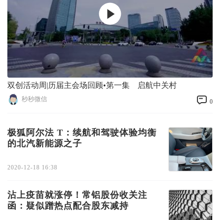
双创活动周|历届主会场回顾•第一集 启航中关村
秒秒微信
0
极狐阿尔法 T：续航和驾驶体验均衡
的北汽新能源之子
2020-12-18 16:38
沾上疫苗就涨停！常铝股份收关注
函：疑似蹭热点配合股东减持