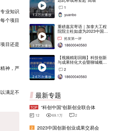
虑此举或将竖起“高墙”
1
专业知识
1.3万次播放
yuanbo
保每个项目
重磅嘉宾寄语｜加拿大工程
院院士杜如虚为2023中国创
交会打Call！
抢发第一评
项目还是
18600040560
1.7万次播放
【视频精彩回顾】科技创新
与成果转化大会暨聊城概念
验证中心合作签约仪式
精神，严
2
2.6万次播放
18600040560
以满足不
最新专题
“科创中国”创新创业联合体
TOP
12
69.1万
2
2023中国创新创业成果交易会
2