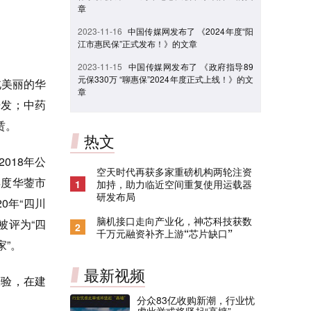
章
2023-11-16
中国传媒网发布了 《2024年度“阳
江市惠民保”正式发布！》的文章
2023-11-15
中国传媒网发布了 《政府指导89
元保330万 “聊惠保”2024年度正式上线！》的文
北美丽的华
章
开发；中药
赁。
热文
018年公
空天时代再获多家重磅机构两轮注资
年度华蓥市
1
加持，助力临近空间重复使用运载器
研发布局
0年“四川
脑机接口走向产业化，神芯科技获数
被评为“四
2
千万元融资补齐上游“芯片缺口”
家”。
最新视频
验，在建
分众83亿收购新潮，行业忧