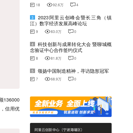
18
92.6万
4
2023阿里云创峰会暨长三角（镇
3
江）数字经济发展高峰论坛
9
83.0万
0
科技创新与成果转化大会 暨聊城概
4
念验证中心合作签约仪式
8
81.8万
0
颂扬中国制造精神，寻访隐形冠军
5
7
68.9万
0
36000
税，信用优