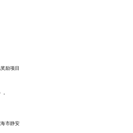
化奖励项目
）。
上海市静安