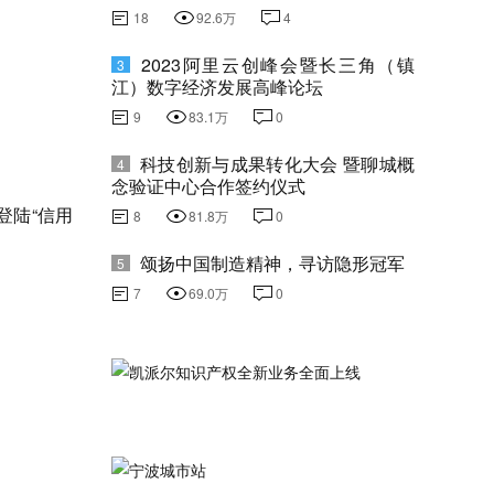
18
92.6万
4
2023阿里云创峰会暨长三角（镇
3
江）数字经济发展高峰论坛
9
83.1万
0
科技创新与成果转化大会 暨聊城概
4
念验证中心合作签约仪式
登陆“信用
8
81.8万
0
颂扬中国制造精神，寻访隐形冠军
5
7
69.0万
0