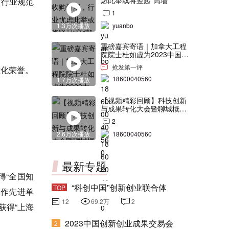
虑此举或将竖起“高墙”
、行业规范
1
1.3万次播放
yuanbo
；
重磅嘉宾寄语｜加拿大工程
院院士杜如虚为2023中国创
交会打Call！
抢发第一评
准化荣誉。
18600040560
1.7万次播放
【视频精彩回顾】科技创新
与成果转化大会暨聊城概念
验证中心合作签约仪式
2
2.6万次播放
18600040560
最新专题
得“全国知
“科创中国”创新创业联合体
TOP
工作先进单
12
69.2万
2
获得“上海
2023中国创新创业成果交易会
2