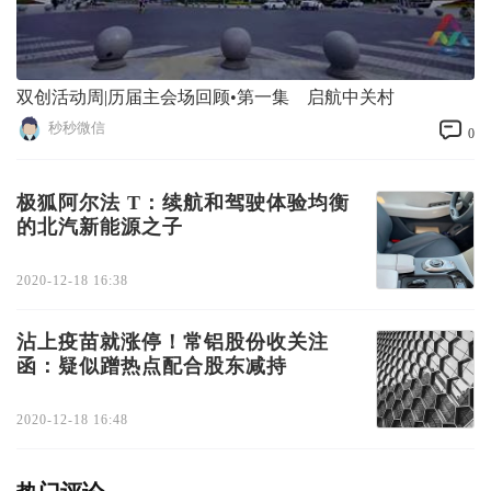
双创活动周|历届主会场回顾•第一集 启航中关村
秒秒微信
0
极狐阿尔法 T：续航和驾驶体验均衡
的北汽新能源之子
2020-12-18 16:38
沾上疫苗就涨停！常铝股份收关注
函：疑似蹭热点配合股东减持
2020-12-18 16:48