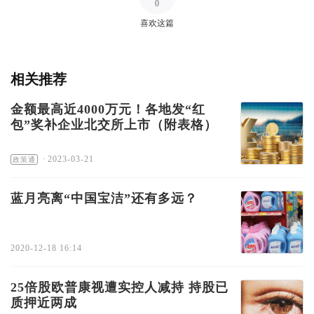
0
喜欢这篇
相关推荐
金额最高近4000万元！各地发“红
包”奖补企业北交所上市（附表格）
·
2023-03-21
政策通
蓝月亮离“中国宝洁”还有多远？
2020-12-18 16:14
25倍股欧普康视遭实控人减持 持股已
质押近两成