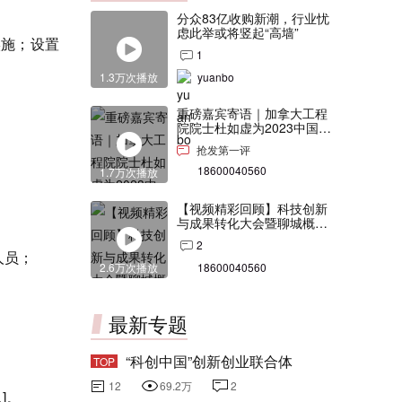
分众83亿收购新潮，行业忧
虑此举或将竖起“高墙”
实施；设置
1
1.3万次播放
yuanbo
重磅嘉宾寄语｜加拿大工程
院院士杜如虚为2023中国创
交会打Call！
抢发第一评
18600040560
1.7万次播放
【视频精彩回顾】科技创新
与成果转化大会暨聊城概念
验证中心合作签约仪式
2
人员；
2.6万次播放
18600040560
最新专题
“科创中国”创新创业联合体
TOP
12
69.2万
2
]。