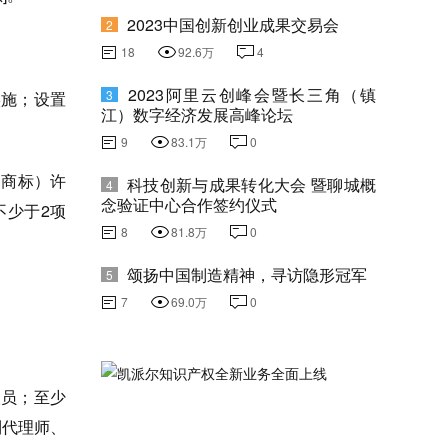
2023中国创新创业成果交易会
2
18
92.6万
4
2023阿里云创峰会暨长三角（镇
3
实施；设置
江）数字经济发展高峰论坛
9
83.1万
0
（商标）许
科技创新与成果转化大会 暨聊城概
4
念验证中心合作签约仪式
不少于2项
8
81.8万
0
颂扬中国制造精神，寻访隐形冠军
5
7
69.0万
0
人员；至少
利代理师、