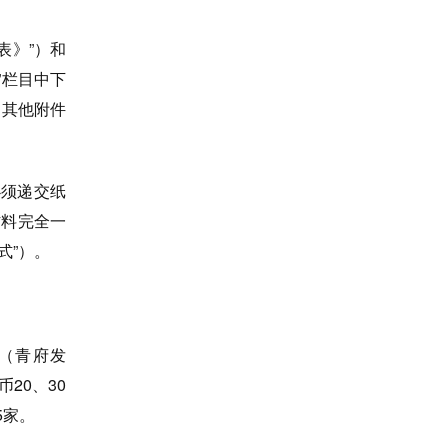
表》”）和
”栏目中下
，其他附件
必须递交纸
材料完全一
式”）。
（青府发
20、30
5家。